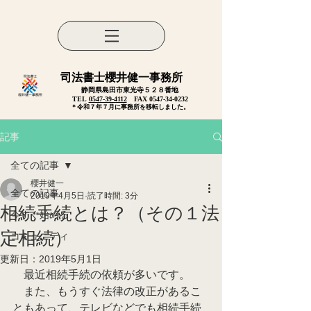
司法書士櫻井健一事務所
静岡県島田市東光寺５２８番地
TEL
0547-39-4112
FAX
0547-34-0232
​＊令和７年７月に事務所を移転しました。
記事
全ての記事
櫻井健一
全ての記事
2019年4月5日
読了時間: 3分
相続手続とは？（その１法
今すぐ始める
定相続）
コミュニティ
更新日：
2019年5月1日
　最近相続手続の依頼が多いです。
　また、もうすぐ法律の改正があるこ
ともあって、テレビなどでも相続手続